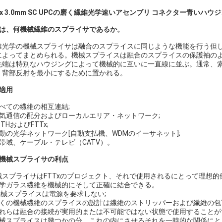
0 x 3.0mm SC UPCの磨く繊維光学速いアセンブリ コネクター青いハウ
つは、何機械繊維のスプライサであるか。
維光学の機械スプライサは融合のスプライスに同じような機能を行う但
によってまとめられる。機械スプライスは融合のスプライスの保護袖の
先端は特別なハウジングによって機械的に互いに一直線に並ぶ。通常、
、背部反射を最小にするために置かれる。
の適用
すべての繊維の相互連結;
電気通信の配分およびローカルエリア・ネットワーク;
TTHおよびFTTx;
受動の光学ネットワーク[自動支払機、WDMのイーサネット];
広帯域、ケーブル・テレビ（CATV）。
の機械スプライサの利点
械スプライサはFTTxのプロジェクト、それで使用されるにとって理想
光学ガラス繊維を機械的にそして正確に結合できる。
 機械スプライスは電源を要求しない;
多くの機械繊維のスプライスの設計は繊維のストリッパーおよび繊維の包
それらは融合の接続が実用的または不可能ではない状態で使用することが
機械スプライスは幾つかの分、これの内にさせるそれを一時的な関係にと