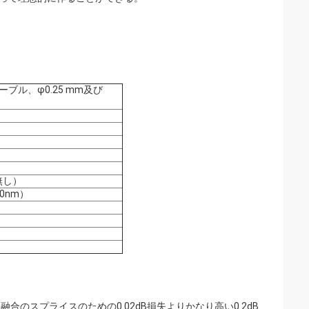
ケーブル、φ0.25 mm及び
無し）
50nm）
のスプライスのための0.02dB損失よりかなり高い0.2dB