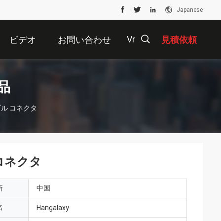
Japanese
Vr
ビデオ
お問い合わせ
見積依頼
描
品
ブル コネクタ
述
 コネクタ
所
中国
名
Hangalaxy