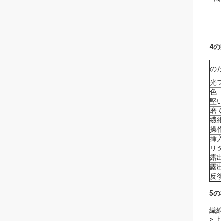
4
の
光
色
堅
磨
繊
操
挿
リ
露
露
反
5
繊
>