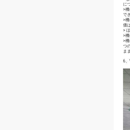
に
>
で
>
価
>
>
>
つ
ま
6、