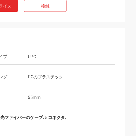
ライス
接触
イプ
UPC
ング
PCのプラスチック
55mm
印
、3m、5m、7m、
Vの光ファイバーのケーブル コネクタ
,
、30mの100G
ケーブルを提供し、
のための照会はま