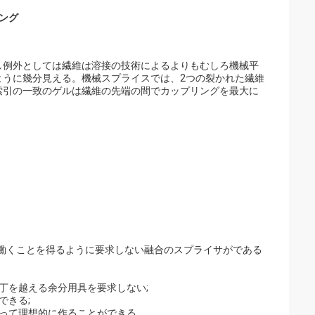
ジング
し例外としては繊維は溶接の技術によるよりもむしろ機械平
ように幾分見える。機械スプライスでは、2つの裂かれた繊維
索引の一致のゲルは繊維の先端の間でカップリングを最大に
的働くことを得るように要求しない融合のスプライサがである
丁を越える余分用具を要求しない;
できる;
って理想的に作ることができる。