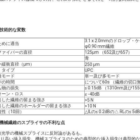
の技術的な変数
3.1 x 2.0mmのドロップ・
ために適当
φ0.90 mm繊維
ファイバーの直径
125μm （652及び657）
青
い緩衝直径（μm）
250 μm
くタイプ
UPC
維モード
単一及び多モード
作の時間
について60s （繊維の切口
入物の損失
≤ 0.15dB （1310nm及び15
ターン・ロス
≤ -40dB
出した繊維の留まる強さ
>5 N
出した繊維のホールダーの留まる強さ
>10 N
復性（10回）
△ILの≤ 0.2dBの△ RLの≤ 5dB
の機械繊維のスプライサの不利な点
維光学の機械スプライスに反対論があるも。
 より高い挿入損失。機械スプライスのための典型的な挿入損失は典型的な融合