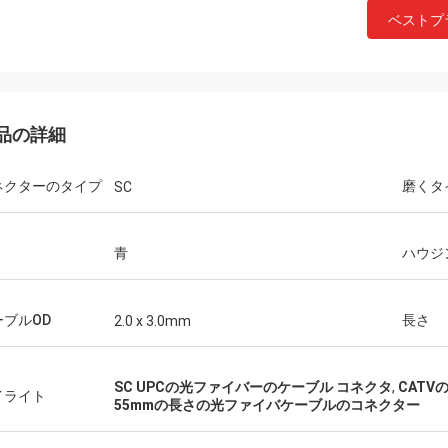
ベストプ
品の詳細
ネクターのタイプ
磨くタ
SC
青
ハウジ
ーブルOD
長さ
2.0 x 3.0mm
Tracyルーシー
ジョンの
大な人を働かせることこれらのアダ
Hangalaxyは1m、2m
SC UPCの光ファイバーのケーブル コネクタ
,
CAT
イライト
を見つけて嬉しいです。ちょうど私
10m、15m、20m、25m
55mmの長さの光ファイバケーブルのコネクター
い繊維に合うことを私は必要とした
QSFP28の活動的な光
。
カスタマイズされた長さ