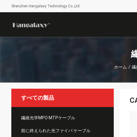
Shenzhen Hangalaxy Technology Co.,Ltd
ホーム
/
繊
すべての製品
C
繊維光学MPO MTPケーブル
前に終えられた光ファイバ ケーブル