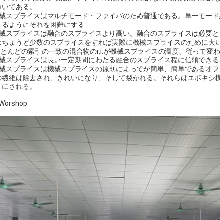
ついてある。
機械スプライスはマルチモード・ファイバのため普通である。単一モー
きるようにそれを困難にする
機械スプライスは融合のスプライスより高い。融合のスプライスは必要
はちょうど少数のスプライスをすれば実際に機械スプライスのために大
 ほとんどの索引の一致の混合物のr.i.が機械スプライスの温度、従って
機械スプライスは長い一定期間にわたる融合のスプライス程に信頼できる
機械スプライスは機械スプライスの原則によってが簡単、簡単であるオフ
の繊維は除去され、きれいになり、そして裂かれる。それらはエポキシ
まにされる。
Worshop