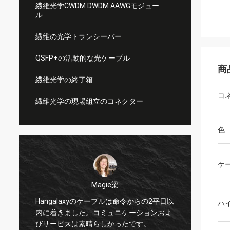
繊維光学CWDM DWDM AAWGモジュー
ル
繊維の光学トランシーバー
QSFP+の活動的な光ケーブル
商
繊維光学の終了箱
コ
繊維光学の現場組立のコネクター
色
ケ
Magie梁
私は偉
Hangalaxyのケーブルは命令からの2平日以
ハ
プター
内に着きました。コミュニケーションおよ
の新し
びサービスは素晴らしかったです。
か何が