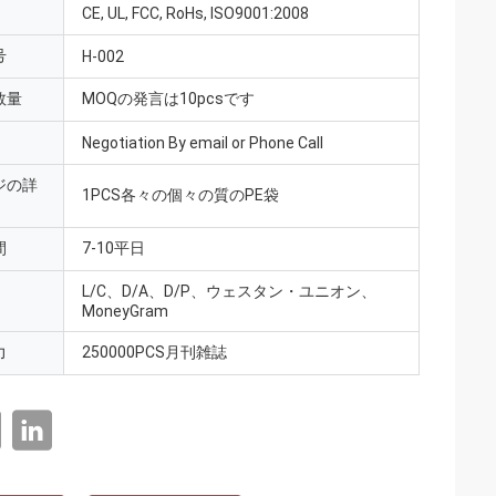
CE, UL, FCC, RoHs, ISO9001:2008
号
H-002
数量
MOQの発言は10pcsです
Negotiation By email or Phone Call
ジの詳
1PCS各々の個々の質のPE袋
間
7-10平日
L/C、D/A、D/P、ウェスタン・ユニオン、
MoneyGram
力
250000PCS月刊雑誌