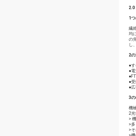
2.
1
繊
均
の
し
2
●
●
●F
●
●
3
機
2
>
>
>
>