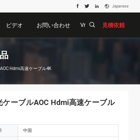
Japanese
Vr
ビデオ
お問い合わせ
見積依頼
描
製品
OC Hdmi高速ケーブル4K
述
光ケーブルAOC Hdmi高速ケーブル
所
中国