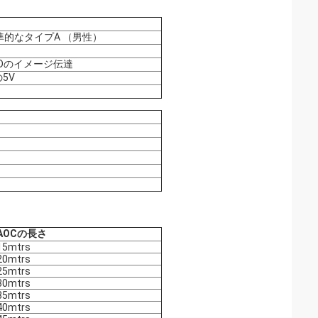
標準的なタイプA （男性）
の超HDのイメージ伝達
5V
AOCの長さ
15mtrs
20mtrs
25mtrs
30mtrs
35mtrs
40mtrs