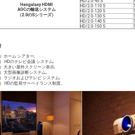
HD/2.0-45 S
Hangalaxy HDMI
HD/2.0-110 S
AOCの輸送システム
HD/2.0-120 S
（2.0のSシリーズ）
HD/2.0-130 S
HD/2.0-140 S
HD/2.0-150 S
用
）ホーム シアター;
） HDのテレビ会議 システム;
3）大きい屋外スクリーン表示;
4）大型画像診断システム;
5）ラジオおよびテレビ システム;
6） HDの監視サーベイランス制度。