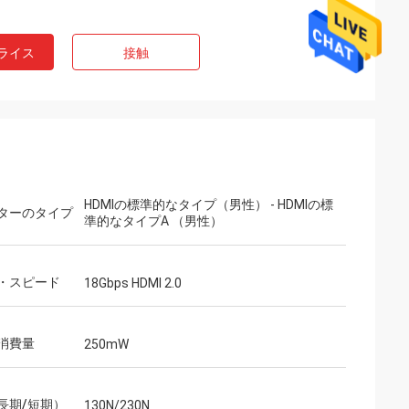
ライス
接触
HDMIの標準的なタイプ（男性） - HDMIの標
ターのタイプ
準的なタイプA （男性）
・スピード
18Gbps HDMI 2.0
消費量
250mW
長期/短期）
130N/230N