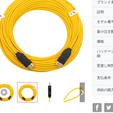
ブランド
証明
モデル番
最小注文
価格
パッケー
細
受渡し時
支払条件
供給の能