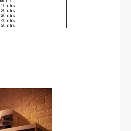
45mtrs
110mtrs
120mtrs
130mtrs
140mtrs
150mtrs