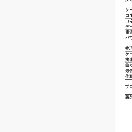
ケ
コ
コ
デ
電
パ
物
ケ
抗
曲
最
作
プ
製