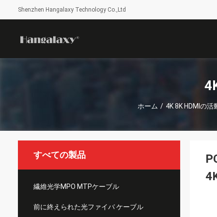
Shenzhen Hangalaxy Technology Co.,Ltd
4
ホーム
/
4K 8K HDMI
すべての製品
P
4
繊維光学MPO MTPケーブル
前に終えられた光ファイバ ケーブル