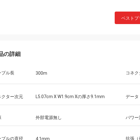
ベストプ
品の詳細
ーブル長
コネク
300m
ネクター次元
L5.07cm X W1.9cm Xの厚さ9.1mm
データ
ーシー
ジョンの印
源
外部電源無し
パワー
ことこれらのアダ
Hangalaxyは1m、2m、3m、5m、7m、
です。ちょうど私
10m、15m、20m、25m、30mの100G
を私は必要とした
QSFP28の活動的な光ケーブルを提供し、
ーブルの直径
抗張（
4.1mm
カスタマイズされた長さのための照会はま