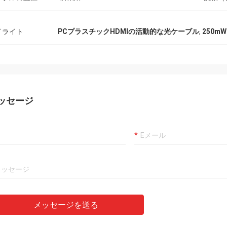
た歓迎されます。
イライト
PCプラスチックHDMIの活動的な光ケーブル
,
250m
ッセージ
メッセージを送る