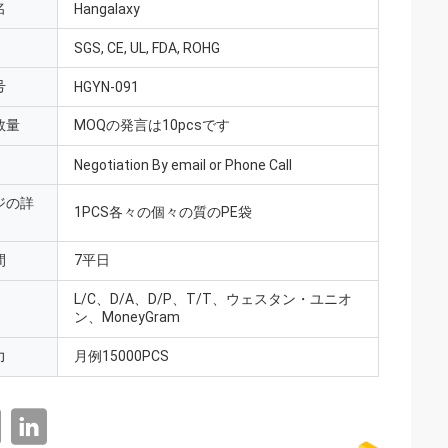
名
Hangalaxy
SGS, CE, UL, FDA, ROHG
号
HGYN-091
数量
MOQの発言は10pcsです
Negotiation By email or Phone Call
ジの詳
1PCS各々の個々の質のPE袋
間
7平日
L/C、D/A、D/P、T/T、ウェスタン・ユニオ
ン、MoneyGram
力
月例15000PCS