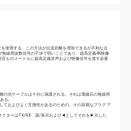
片を使用する。この方法が伝送距離を増加できるが不利な点
び無線周波数信号の干渉で弱いことであり。超高定義4K映像
何百ものメートルに超高定義音声および映像信号を渡す必要
雑種の光ケーブルは十分に保護される。それは電磁石の無線周
ある;
しておよびよく互換性があるのための。その容易なプラグ ア
ネクターはTX/RX、源/表示および◀としてそれを▶示した、