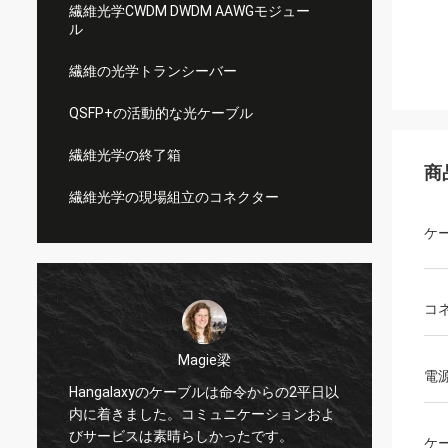
繊維光学CWDM DWDM AAWGモジュー
ル
繊維の光学トランシーバー
QSFP+の活動的な光ケーブル
繊維光学の終了箱
商
繊維光学の現場組立のコネクター
ケ
コ
Tracyル
Magie梁
電
私は偉大な人を働かせる
alaxyのケーブルは命令からの2平日以
プターを見つけて嬉しい
きました。コミュニケーションおよ
の新しい繊維に合うこと
ビスは素晴らしかったです。
ケ
か何が。