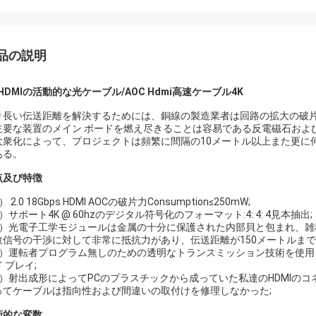
品の説明
 HDMIの活動的な光ケーブル/AOC Hdmi高速ケーブル4K
り長い伝送距離を解決するためには、銅線の製造業者は回路の拡大の破
主要な装置のメイン ボードを燃え尽きることは容易である反電磁石およ
大衆化によって、プロジェクトは頻繁に間隔の10メートル以上また更に
ある。
点及び特徴
） 2.0 18Gbps HDMI AOCの破片力Consumption≤250mW;
）サポート4K @ 60hzのデジタル符号化のフォーマット:4: 4: 4見本抽出;
3）光電子工学モジュールは金属の十分に保護された内部貝と包まれ、
数信号の干渉に対して非常に抵抗力があり、伝送距離が150メートルまで
4）運転者プログラム無しのための透明なトランスミッション技術を使用
 プレイ;
5）射出成形によってPCのプラスチックから成っていた私達のHDMIのコ
ってケーブルは指向性および間違いの取付けを修理しなかった;
術的な変数