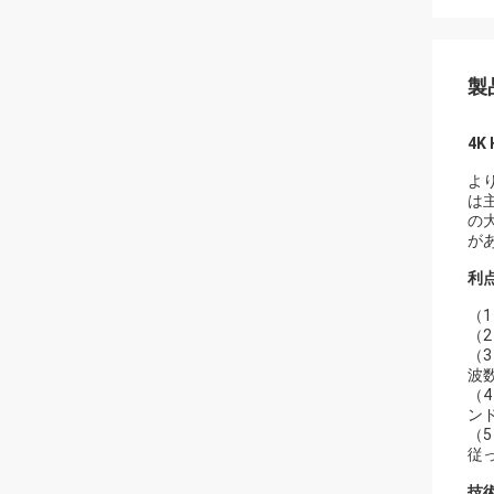
製
4K
よ
は
の
が
利
（1
（2
（
波
（
ンド
（
従
技