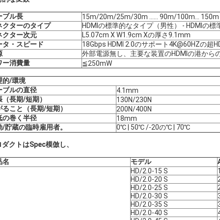
ーブル長
15m/20m/25m/30m ...... 90m/100m… 150m
ネクターのタイプ
HDMIの標準的なタイプ（男性） - HDMIの
ネクター次元
L5.07cm X W1.9cm Xの厚さ9.1mm
ータ・スピード
18Gbps HDMI 2.0のサポート4K@60HZ
源
外部電源無し、主要な装置のHDMIの港からの
ワー消費量
≦250mW
理的/環境
ーブルの直径
4.1mm
張（長期/短期）
130N/230N
がること（長期/短期）
200N/400N
低の巻く半径
18mm
動/貯蔵の臨時雇用者。
0℃ | 50℃ /-20の℃ | 70℃
ロダクトはSpec模倣し、
品名
モデル
HD/2.0-15 S
HD/2.0-20 S
HD/2.0-25 S
HD/2.0-30 S
HD/2.0-35 S
HD/2.0-40 S