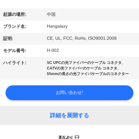
デ
オ
起源の場所:
中国
Hangalaxy
ブランド名:
私
CE, UL, FCC, RoHs, ISO9001:2008
証明:
達
H-002
モデル番号:
に
,
ハイライト:
SC UPCの光ファイバーのケーブル コネクタ
,
CATVの光ファイバーのケーブル コネクタ
つ
55mmの長さの光ファイバケーブルのコネクター
い
お問い合わせ!
て
詳細を展開する
工
場
類似品