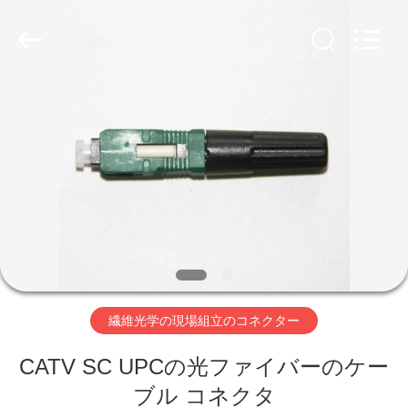
supplier.
Copyright
©
2020
-
2026
Shenzhen
Hangalaxy
Technology
家
Co.,Ltd.
All
Rights
Reserved.
プ
ロ
ダ
ク
ト
繊維光学の現場組立のコネクター
CATV SC UPCの光ファイバーのケー
ビ
ブル コネクタ