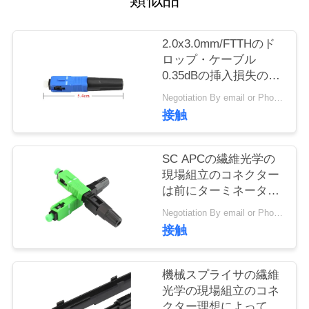
旅
行
2.0x3.0mm/FTTHのド
ロップ・ケーブル
0.35dBの挿入損失のた
品
めのSc Apc繊維のコネ
Negotiation By email or Phone Call MOQ:MOQの発言は10pcsです
質
クター
接触
管
SC APCの繊維光学の
理
現場組立のコネクター
は前にターミネーター
の陶磁器のフェルール
私
Negotiation By email or Phone Call MOQ:MOQの発言は10pcsです
を取付けました
接触
達
に
機械スプライサの繊維
光学の現場組立のコネ
連
クター理想によって使