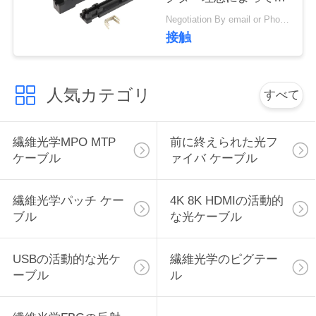
絡
用されるFTTX
Negotiation By email or Phone Call MOQ:MOQの発言は10pcsです
接触
し
な
人気カテゴリ
すべて
さ
い
繊維光学MPO MTP
前に終えられた光フ
ケーブル
ァイバ ケーブル
引
繊維光学パッチ ケー
4K 8K HDMIの活動的
用
ブル
な光ケーブル
を
要
USBの活動的な光ケ
繊維光学のピグテー
ーブル
ル
求