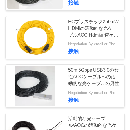
し
接触
な
PCプラスチック250mW
さ
HDMIの活動的な光ケー
い
ブルAOC Hdmi高速ケー
ブル4K
Negotiation By email or Phone Call MOQ:MOQの発言は10pcsです
接触
VR
50m 5Gbps USB3.0の女
地
性AOCケーブルへの活
動的な光ケーブルの男性
図
Negotiation By email or Phone Call MOQ:MOQの格言は10pcsである
接触
PRIVACY
POLICY
活動的な光ケーブ
ル/AOCの活動的な光ケ