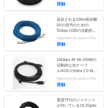
デ
接触
オ
送信される100m長距離
私
AVの信号のための
5Gbps USBの活動的な
達
光ケーブル
Negotiation By email or Phone Call MOQ:MOQの発言は10pcsです
接触
に
つ
18Gbps 4K 8K HDMIの
い
活動的な光ケーブ
ル/AOCのhdmi 2.0 4k
て
60hz 50メートル
Negotiation By email or Phone Call MOQ:MOQの発言は10pcsです
接触
工
場
電源TPUのジャケット
が付いている18.2Gpbs