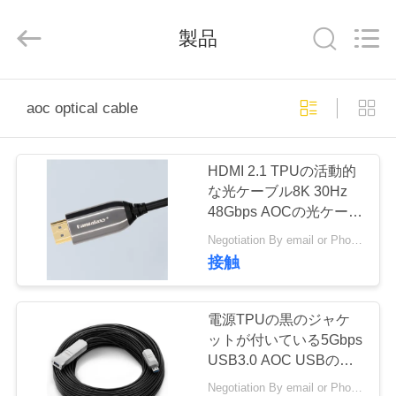
supplier.
Copyright
©
2020
製品
-
2026
Shenzhen
Hangalaxy
Technology
家
Co.,Ltd.
aoc optical cable
All
Rights
Reserved.
プ
HDMI 2.1 TPUの活動的
ロ
な光ケーブル8K 30Hz
48Gbps AOCの光ケーブ
ダ
ル
Negotiation By email or Phone Call MOQ:MOQの発言は10pcsです
ク
接触
ト
電源TPUの黒のジャケ
ットが付いている5Gbps
ビ
USB3.0 AOC USBの活
動的な光ケーブル
Negotiation By email or Phone Call MOQ:MOQの発言は10pcsです