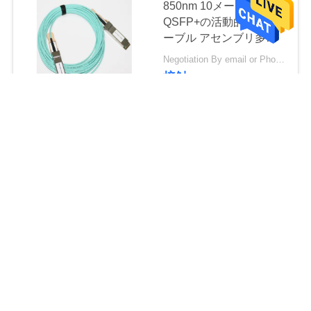
850nm 10メートル
QSFP+の活動的な光ケ
ーブル アセンブリ多用
性がある40GBASE
Negotiation By email or Phone Call MOQ:MOQの発言は10pcsです
AOC
接触
AOCポリ塩化ビニール
ジャケットQSFP+の活
動的な光ケーブル/50メ
ートル100gのブレイク
Negotiation By email or Phone Call MOQ:MOQの発言は10pcsです
アウト ケーブル
接触
多重モードOM3
QSFP+の活動的な光ケ
ーブル/ポリ塩化ビニー
ル40gbのブレイクアウ
Negotiation By email or Phone Call MOQ:MOQの発言は10pcsです
ト ケーブルの青
接触