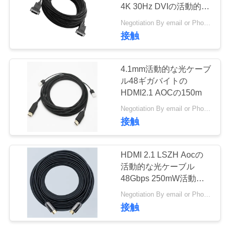
旅
4K 30Hz DVIの活動的な
光ケーブル
行
Negotiation By email or Phone Call MOQ:MOQの発言は10pcsです
接触
品
4.1mm活動的な光ケーブ
質
ル48ギガバイトの
HDMI2.1 AOCの150m
管
Negotiation By email or Phone Call MOQ:MOQの発言は10pcsです
理
接触
HDMI 2.1 LSZH Aocの
私
活動的な光ケーブル
達
48Gbps 250mW活動的
なHdmiケーブル
Negotiation By email or Phone Call MOQ:MOQの発言は10pcsです
に
接触
連