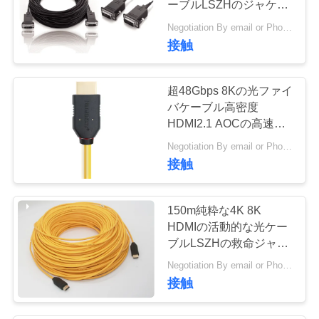
ーブルLSZHのジャケッ
ト300メートルの3.0mm
Negotiation By email or Phone Call MOQ:MOQの発言は10pcsです
DVIの
接触
超48Gbps 8Kの光ファイ
バケーブル高密度
HDMI2.1 AOCの高速賭
博
Negotiation By email or Phone Call MOQ:MOQの格言は10pcsである
接触
150m純粋な4K 8K
HDMIの活動的な光ケー
ブルLSZHの救命ジャケ
ツ250mWの消費
Negotiation By email or Phone Call MOQ:MOQの発言は10pcsです
接触