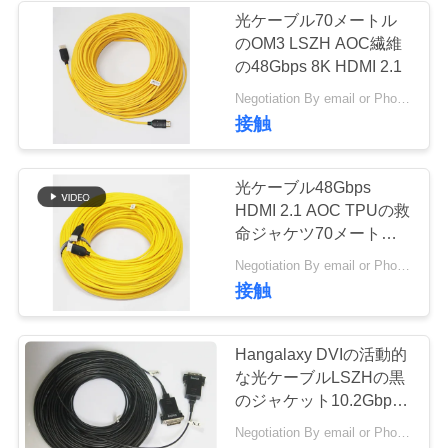
絡
光ケーブル70メートル
のOM3 LSZH AOC繊維
し
の48Gbps 8K HDMI 2.1
な
Negotiation By email or Phone Call MOQ:MOQの格言は100pcsである
接触
さ
い
光ケーブル48Gbps
HDMI 2.1 AOC TPUの救
命ジャケツ70メートル
引
の8K HDMI繊維の
Negotiation By email or Phone Call MOQ:MOQの格言は10pcsである
用
接触
を
Hangalaxy DVIの活動的
要
な光ケーブルLSZHの黒
のジャケット10.2Gbps
求
3.0mm
Negotiation By email or Phone Call MOQ:MOQの発言は10pcsです