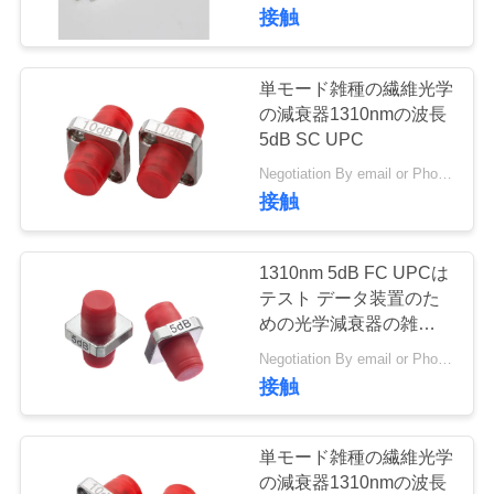
デ
接触
オ
単モード雑種の繊維光学
私
の減衰器1310nmの波長
5dB SC UPC
達
Negotiation By email or Phone Call MOQ:MOQの発言は10pcsです
接触
に
つ
1310nm 5dB FC UPCは
い
テスト データ装置のた
めの光学減衰器の雑種を
て
修理しました
Negotiation By email or Phone Call MOQ:MOQの発言は10pcsです
接触
工
場
単モード雑種の繊維光学
の減衰器1310nmの波長