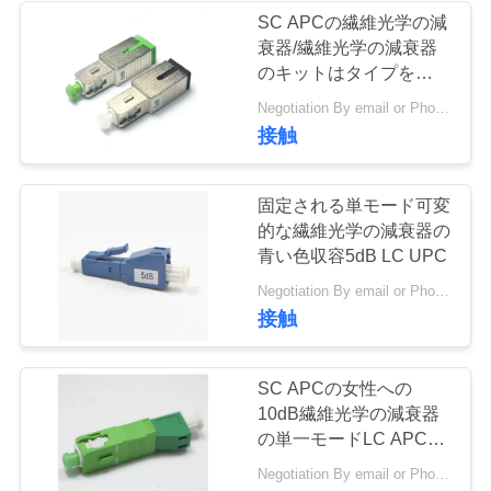
絡
SC APCの繊維光学の減
衰器/繊維光学の減衰器
し
のキットはタイプを造り
ます
な
Negotiation By email or Phone Call MOQ:MOQの発言は10pcsです
接触
さ
い
固定される単モード可変
的な繊維光学の減衰器の
青い色収容5dB LC UPC
引
Negotiation By email or Phone Call MOQ:MOQの発言は10pcsです
用
接触
を
SC APCの女性への
要
10dB繊維光学の減衰器
の単一モードLC APCの
求
男性
Negotiation By email or Phone Call MOQ:MOQの発言は10pcsです