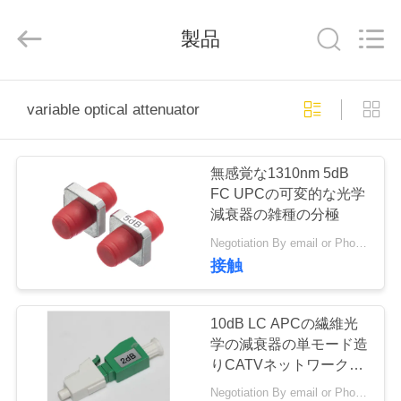
supplier.
Copyright
©
2020
製品
-
2026
Shenzhen
Hangalaxy
Technology
家
Co.,Ltd.
variable optical attenuator
All
Rights
Reserved.
プ
無感覚な1310nm 5dB
ロ
FC UPCの可変的な光学
減衰器の雑種の分極
ダ
Negotiation By email or Phone Call MOQ:MOQの発言は10pcsです
ク
接触
ト
10dB LC APCの繊維光
学の減衰器の単モード造
ビ
りCATVネットワークの
ために
Negotiation By email or Phone Call MOQ:MOQの発言は10pcsです