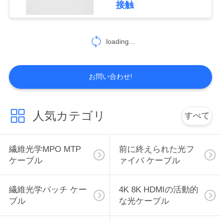
し
接触
な
さ
loading...
い
お問い合わせ!
VR
人気カテゴリ
すべて
地
図
繊維光学MPO MTP
前に終えられた光フ
ケーブル
ァイバ ケーブル
PRIVACY
繊維光学パッチ ケー
4K 8K HDMIの活動的
POLICY
ブル
な光ケーブル