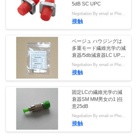
旅
5dB SC UPC
行
Negotiation By email or Phone Call MOQ:MOQの発言は10pcsです
接触
品
ベージュ ハウジングは
質
多重モード繊維光学の減
衰器/5db減衰器LC UPC
管
を修理しました
Negotiation By email or Phone Call MOQ:MOQの発言は10pcsです
理
接触
固定LCの繊維光学の減
私
衰器SM MM男女の1 |任
達
意25dB
Negotiation By email or Phone Call MOQ:MOQの発言は10pcsです
に
接触
連