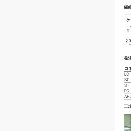
繊
ケ
タ
2.
発
コ
LC
SC
ST
FC
AP
工