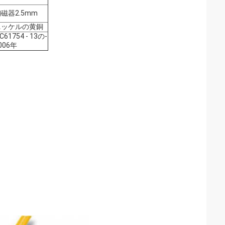
磁器2.5mm
ニッケルの黄銅
EC61754 ‐ 13の‐
006年