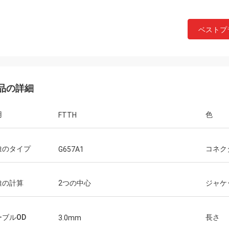
ベストプ
品の詳細
用
色
FTTH
維のタイプ
コネク
G657A1
ジョンの印
維の計算
2つの中心
ジャケ
Hangalaxyは1m、2m、3m、5m、7m、
10m、15m、20m、25m、30mの100G
QSFP28の活動的な光ケーブルを提供し、
ーブルOD
長さ
3.0mm
カスタマイズされた長さのための照会はま