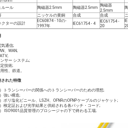
310nm
陶磁器
ェルール
陶磁器2.5mm
陶磁器2.5mm
陶
2.5mm
容
ニッケルの黄銅
合成
合成
EC60874 ‐ 10の‐
I
IEC61754 ‐
ネクターの設計
IEC61754 ‐ 4
1997年
20
2
用
送信
 電気通信;
LAN、WAN;
CATV;
センサー システム;
測定技術;
.実用性、鉄道。
整された特徴
1）トランシーバーの関係へのトランシーバーのための理想;
）強い構造;
）ポリ塩化ビニール、LSZH、OFNRのOFNPケーブルのジャケット;
4）検定証および光学結果と供給される各パッチ・コード;
） ISO9001品質管理のプロシージャの下で終わる工場;