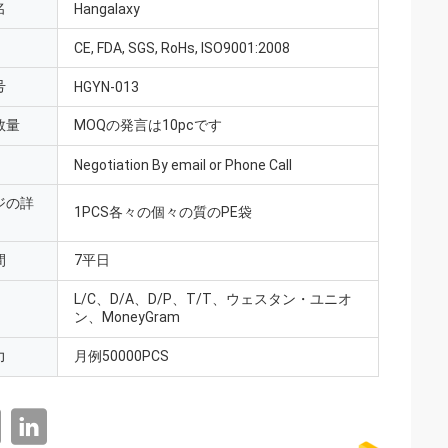
名
Hangalaxy
CE, FDA, SGS, RoHs, ISO9001:2008
号
HGYN-013
数量
MOQの発言は10pcです
Negotiation By email or Phone Call
ジの詳
1PCS各々の個々の質のPE袋
間
7平日
L/C、D/A、D/P、T/T、ウェスタン・ユニオ
ン、MoneyGram
力
月例50000PCS