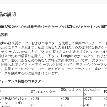
品の説明
000 APC 2の中心の繊維光学パッチ ケーブルLSZHのジャケットへの10FT 
品説明
anglaxyは良質ケーブルおよびコネクターを使用して繊維のパッチ・コ
るためにテストされます。私達はあなたの便利のための標準的な長さケ
ッチ ケーブルのために利用できます!時間およびお金を注文の長さのマ
場組立のための必要性を除去して下さい。Hangalaxyはコネクターお
します。選択はあなたののあなたの特定の条件の呼出しです。 光ファイ
。同軸およびツイスト ペア ケーブルと比較されて、光ファイバ ケーブ
メッセージ
折り返しご連絡いたします！
す。多重モードのパッチ・コードがギガビットのイーサネット、速いイ
ワークを接続するのに使用されています。
フォーマンス特性のコネクター
SCのコネクタ
LCのコネク
定
STのコネクター
ー
ター
損失dB @1310nm
≤0.25
≤0.25
≤0.25
≤
ターン・ロスdB
≥50
≥50
≥50
≥