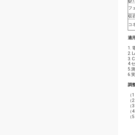
@1
フ
収
コ
適
1.
2. 
3. 
4.
5.
6
調
（
（2
（3
（
（5