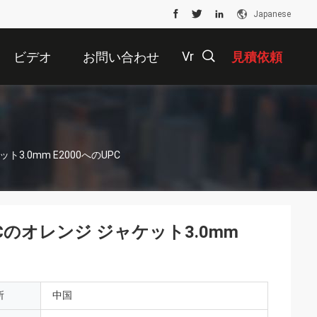
Japanese
Vr
ビデオ
お問い合わせ
見積依頼
描
3.0mm E2000へのUPC
述
Cのオレンジ ジャケット3.0mm
所
中国