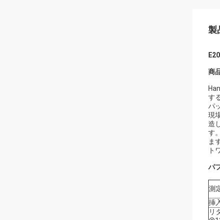
製
E2
商
H
す
パ
現
造
す
ま
ト
パ
測
挿入
リ