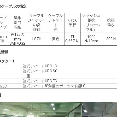
維ケーブルの指定
ケーブル
ケーブル
クラッシュ
ーブ
繊維
ジャケット
ジャケッ
くねり
抵抗
抗張
ル
部門
の炎
ト
半径
（リバーシ
強さ
イプ
等級
評価
色
ブル）
9/125の
0mm
ITU
1000
黄色
LSZH
300 N
mm
二重
G.657.A1
N/10cm
SMF/OS2
注情報
ネクター1
複式アパートUPC LC
複式アパートUPC SC
二重
複式アパートUPC FC
複式アパート8°角度のポーランド語LC
C/LC
場