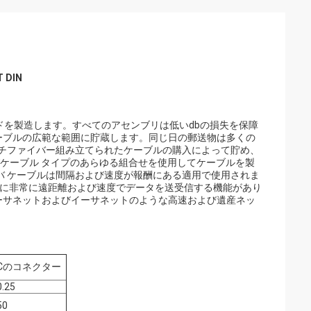
DIN
ードを製造します。すべてのアセンブリは低いdbの損失を保障
ーブルの広範な範囲に貯蔵します。同じ日の郵送物は多くの
ルチファイバー組み立てられたケーブルの購入によって貯め、
よびケーブル タイプのあらゆる組合せを使用してケーブルを製
バ ケーブルは間隔および速度が報酬にある適用で使用されま
ルに非常に遠距離および速度でデータを送受信する機能があり
ーサネットおよびイーサネットのような高速および遺産ネッ
FCのコネクター
0.25
50