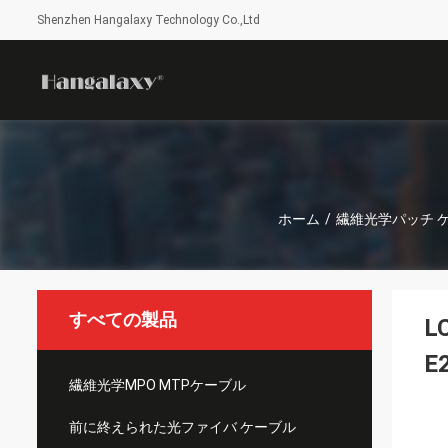
Shenzhen Hangalaxy Technology Co.,Ltd
ホーム
/
繊維光学パッチ 
すべての製品
L
E
繊維光学MPO MTPケーブル
前に終えられた光ファイバ ケーブル