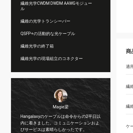
繊維光学CWDM DWDM AAWGモジュー
ル
繊維の光学トランシーバー
QSFP+の活動的な光ケーブル
繊維光学の終了箱
商
繊維光学の現場組立のコネクター
適
繊
Tracyルーシー
繊
私は偉大な人を働かせることこれらのアダ
2平日以
プターを見つけて嬉しいです。ちょうど私
ンおよ
の新しい繊維に合うことを私は必要とした
ケ
か何が。