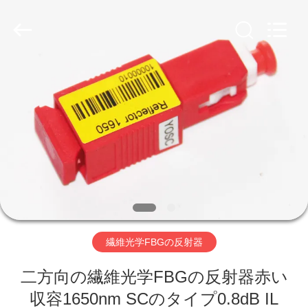
supplier.
Copyright
©
2020
-
2026
Shenzhen
Hangalaxy
Technology
家
Co.,Ltd.
All
Rights
Reserved.
プ
ロ
ダ
ク
ト
繊維光学FBGの反射器
二方向の繊維光学FBGの反射器赤い
ビ
収容1650nm SCのタイプ0.8dB IL