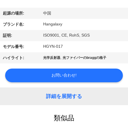
デ
オ
起源の場所:
中国
Hangalaxy
ブランド名:
私
ISO9001, CE, RohS, SGS
証明:
達
HGYN-017
モデル番号:
に
,
ハイライト:
光学反射器
光ファイバーのbraggの格子
つ
い
お問い合わせ!
て
詳細を展開する
工
類似品
場