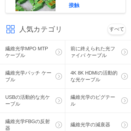
絡
接触
し
人気カテゴリ
な
すべて
さ
繊維光学MPO MTP
前に終えられた光フ
い
ケーブル
ァイバ ケーブル
引
繊維光学パッチ ケー
4K 8K HDMIの活動的
ブル
な光ケーブル
用
を
USBの活動的な光ケ
繊維光学のピグテー
ーブル
ル
要
求
繊維光学FBGの反射
繊維光学の減衰器
器