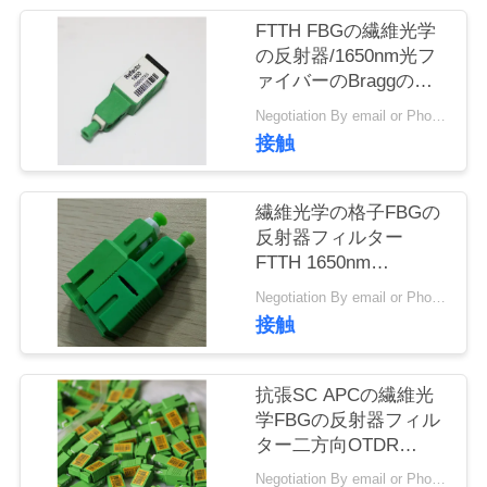
旅
FTTH FBGの繊維光学
行
の反射器/1650nm光フ
ァイバーのBraggの格
子
Negotiation By email or Phone Call MOQ:MOQの発言は10pcsです
品
接触
質
管
繊維光学の格子FBGの
反射器フィルター
理
FTTH 1650nm
Monodirectional
Negotiation By email or Phone Call MOQ:MOQの発言は10pcsです
接触
私
達
抗張SC APCの繊維光
に
学FBGの反射器フィル
ター二方向OTDR
連
100Kpsi
Negotiation By email or Phone Call MOQ:MOQの発言は10pcsです