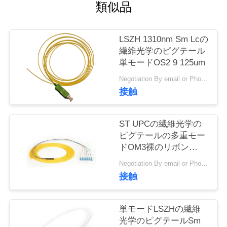
旅
類似品
行
LSZH 1310nm Sm Lcの
繊維光学のピグテール
品
単モードOS2 9 125um
質
Negotiation By email or Phone Call MOQ:MOQの格言は10pcsである
接触
管
理
ST UPCの繊維光学の
ピグテールの多重モー
ドOM3裸のリボン
私
Fanouit 850nm
Negotiation By email or Phone Call MOQ:MOQの格言は10pcsである
達
接触
に
単モードLSZHの繊維
連
光学のピグテールSm