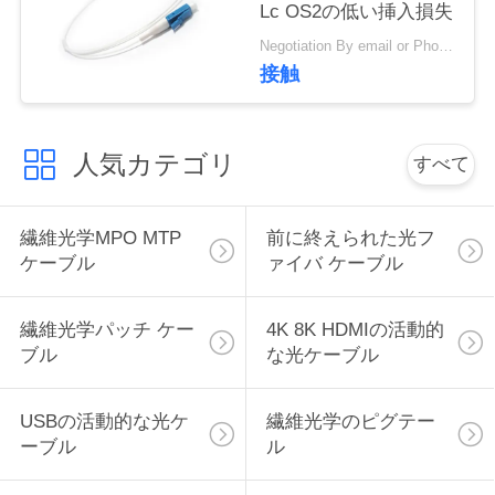
Lc OS2の低い挿入損失
絡
Negotiation By email or Phone Call MOQ:MOQの格言は10pcsである
し
接触
な
さ
人気カテゴリ
すべて
い
繊維光学MPO MTP
前に終えられた光フ
ケーブル
ァイバ ケーブル
引
用
繊維光学パッチ ケー
4K 8K HDMIの活動的
ブル
な光ケーブル
を
要
USBの活動的な光ケ
繊維光学のピグテー
ーブル
ル
求