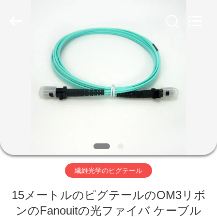
supplier.
Copyright
©
2020
-
2026
Shenzhen
Hangalaxy
Technology
家
Co.,Ltd.
All
Rights
Reserved.
プ
ロ
ダ
ク
ト
繊維光学のピグテール
15メートルのピグテールのOM3リボ
ビ
ンのFanouitの光ファイバ ケーブル