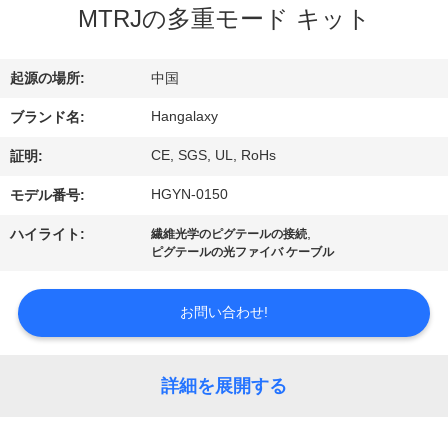
デ
MTRJの多重モード キット
オ
起源の場所:
中国
私
Hangalaxy
ブランド名:
達
CE, SGS, UL, RoHs
証明:
に
HGYN-0150
モデル番号:
つ
,
ハイライト:
繊維光学のピグテールの接続
ピグテールの光ファイバ ケーブル
い
て
お問い合わせ!
工
詳細を展開する
場