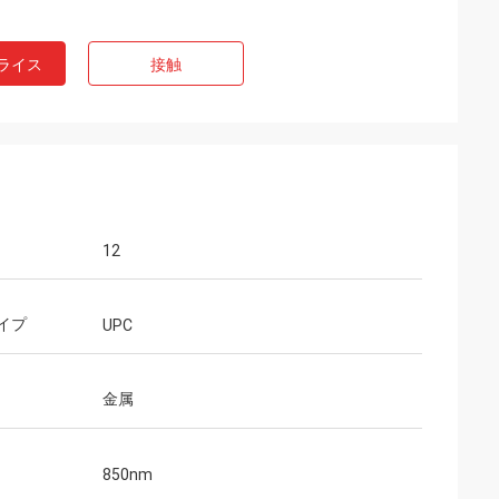
ライス
接触
12
イプ
UPC
印
金属
、3m、5m、7m、
、30mの100G
ケーブルを提供し、
850nm
のための照会はま