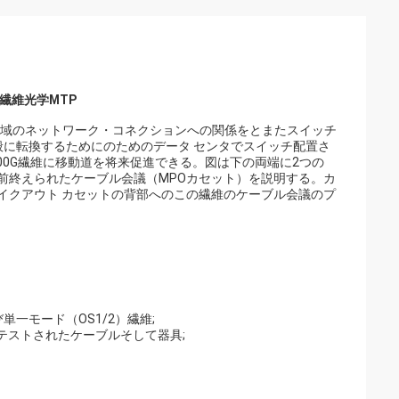
繊維光学MTP
記憶域のネットワーク・コネクションへの関係をとまたスイッチ
に転換するためにのためのデータ センタでスイッチ配置さ
00G繊維に移動道を将来促進できる。図は下の両端に2つの
る前終えられたケーブル会議（MPOカセット）を説明する。カ
レイクアウト カセットの背部へのこの繊維のケーブル会議のプ
び単一モード（OS1/2）繊維;
テストされたケーブルそして器具;