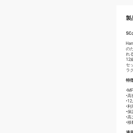
製
S
H
の
れ
1
セ
ラ
特
•M
•
•1
•利
•
•
•
適