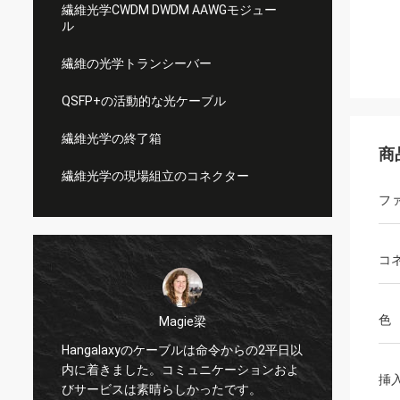
繊維光学CWDM DWDM AAWGモジュー
ル
繊維の光学トランシーバー
QSFP+の活動的な光ケーブル
繊維光学の終了箱
商
繊維光学の現場組立のコネクター
フ
コ
色
Magie梁
私は偉
Hangalaxyのケーブルは命令からの2平日以
プター
内に着きました。コミュニケーションおよ
の新し
挿
びサービスは素晴らしかったです。
か何が