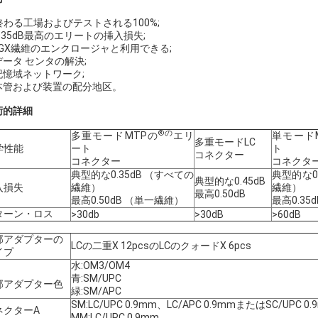
終わる工場およびテストされる100%;
 0.35dB最高のエリートの挿入損失;
 LGX繊維のエンクロージャと利用できる;
 データ センタの解決;
 記憶域ネットワーク;
. 本管および装置の配分地区。
術的詳細
®の
多重モードMTPの
エリ
単モード
多重モードLC
学性能
ート
ト
コネクター
コネクター
コネクタ
典型的な0.35dB （すべての
典型的な0
典型的な0.45dB
入損失
繊維）
繊維）
最高0.50dB
最高0.50dB （単一繊維）
最高0.35
ターン・ロス
>30db
>30dB
>60dB
部アダプターの
LCの二重X 12pcsのLCのクォードX 6pcs
イプ
水:OM3/OM4
青:SM/UPC
部アダプター色
緑:SM/APC
SM:LC/UPC 0.9mm、LC/APC 0.9mmまたはSC/UPC 0.
ネクターA
MM:LC/UPC 0.9mm