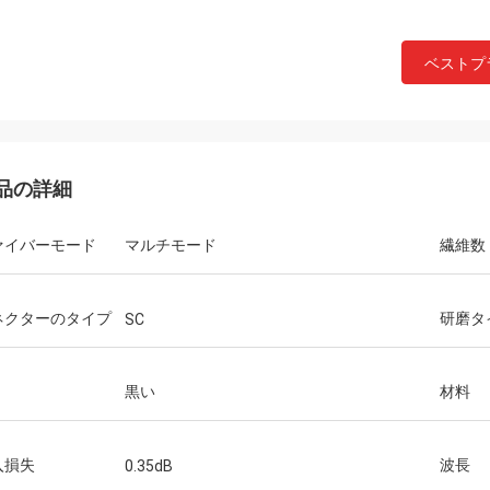
ベストプ
品の詳細
ァイバーモード
マルチモード
繊維数
ネクターのタイプ
研磨タ
SC
Tracyルーシー
ジョンの
黒い
材料
大な人を働かせることこれらのアダ
Hangalaxyは1m、2m
を見つけて嬉しいです。ちょうど私
10m、15m、20m、25m
い繊維に合うことを私は必要とした
QSFP28の活動的な光
入損失
波長
0.35dB
。
カスタマイズされた長さ