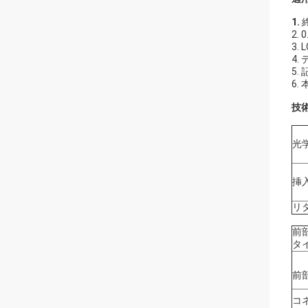
1.
2.
3.
4.
5.
6
技
光
挿
リ
前
タ
前
コ