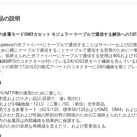
品の説明
Cの多重モードOM3カセット モジュラー ケーブルで通信する解決への12F
angalaxyの光ファイバーにケーブルで通信することはサーバーおよび
ために横にケーブルで通信することケーブルで通信する背骨のために一般
る。前終えられた光ファイバーにケーブルで通信する使用は40Gおよび1
2繊維MPOのコネクターが付いている24のOS2単モード繊維を含んでい
ットの前部で12のLCの複式アパートのコネクターに24の繊維を裂くブ
グ。
徴
PO/MTP®の適用のために適した;
高密度および小さい設計;容易で、速い取付け;
2および24繊維版– 12 LC （二重）/SC （単信）光学部品;
用できる多重モード（62.5/125、標準50/125およびOM3、OM4）およ
保証された質および性能の即刻分野の関係のための工場終えられたおよび
高力の金属貝は内部繊維を効果的に保護する;
移動のための容易な再構成を支えたり、および変更加える。
用