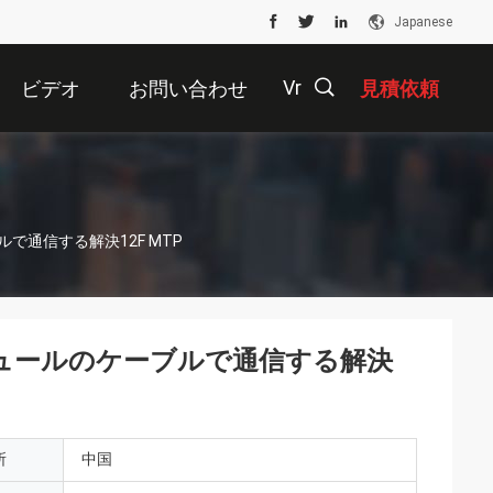
Japanese
Vr
ビデオ
お問い合わせ
見積依頼
描
で通信する解決12F MTP
述
ジュールのケーブルで通信する解決
所
中国