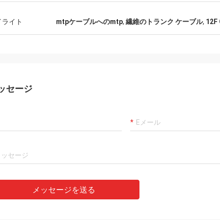
た歓迎されます。
イライト
mtpケーブルへのmtp
,
繊維のトランク ケーブル
,
12
ッセージ
メッセージを送る