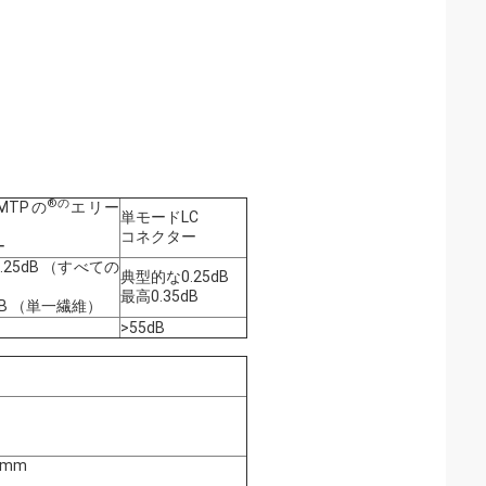
®の
MTPの
エリー
単モードLC
コネクター
ー
.25dB （すべての
典型的な0.25dB
最高0.35dB
dB （単一繊維）
>55dB
9mm