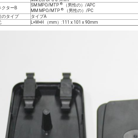
®
SM:MPO/MTP
（男性の）/APC
ネクターB
®
MM MPO/MTP
（男性の）/PC
性のタイプ
タイプA
元
L×W×H （mm）:111 x 101 x 90mm