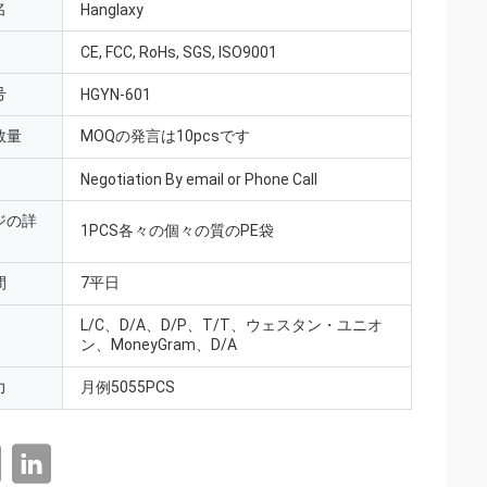
名
Hanglaxy
CE, FCC, RoHs, SGS, ISO9001
号
HGYN-601
数量
MOQの発言は10pcsです
Negotiation By email or Phone Call
ジの詳
1PCS各々の個々の質のPE袋
間
7平日
L/C、D/A、D/P、T/T、ウェスタン・ユニオ
ン、MoneyGram、D/A
力
月例5055PCS