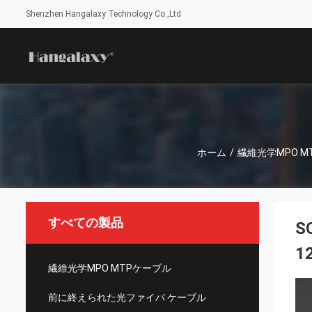
Shenzhen Hangalaxy Technology Co.,Ltd
ホーム
/
繊維光学MPO M
すべての製品
S
1
繊維光学MPO MTPケーブル
前に終えられた光ファイバ ケーブル