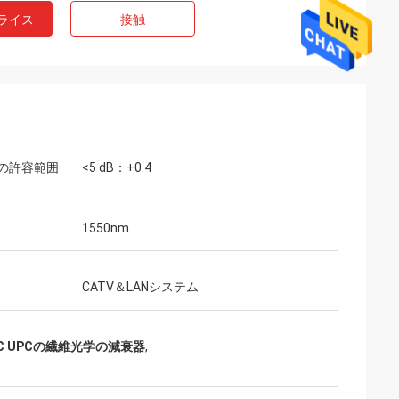
ライス
接触
の許容範囲
<5 dB：+0.4
1550nm
CATV＆LANシステム
印
、3m、5m、7m、
 LC UPCの繊維光学の減衰器
,
、30mの100G
ケーブルを提供し、
のための照会はま