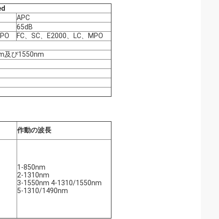
ed
APC
65dB
PO
FC、SC、E2000、LC、MPO
nm及び1550nm
作動の波長
1-850nm
2-1310nm
3-1550nm 4-1310/1550nm
5-1310/1490nm