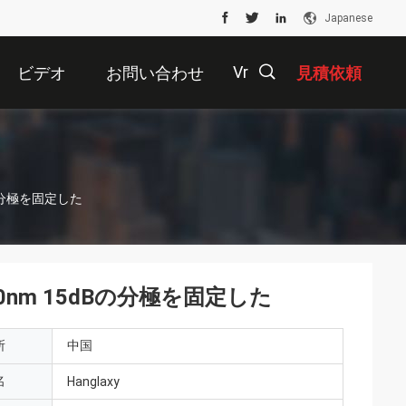
Japanese
Vr
ビデオ
お問い合わせ
見積依頼
描
の分極を固定した
述
0nm 15dBの分極を固定した
所
中国
名
Hanglaxy