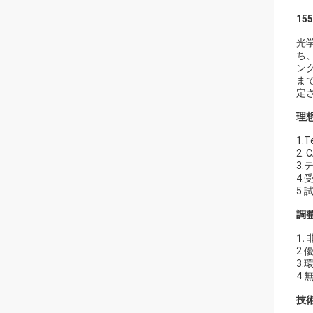
15
光
ち
ン
ま
定
理
1.
2.
3.
4.
5.
調
1.
2
3.
4
技