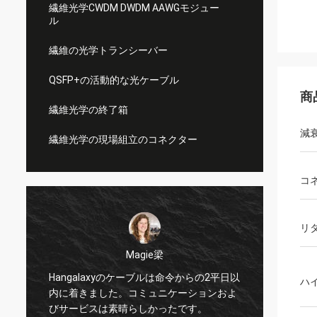
繊維光学CWDM DWDM AAWGモジュー
ル
繊維の光学トランシーバー
QSFP+の活動的な光ケーブル
商
繊維光学の終了箱
減
繊維光学の現場組立のコネクター
コ
リ
Magie梁
私は偉
Hangalaxyのケーブルは命令からの2平日以
ハ
プター
内に着きました。コミュニケーションおよ
の新し
びサービスは素晴らしかったです。
か何が