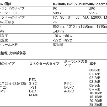
少の価値
0~10dB/15dB/20dB/25dB/Specifi
ーランドのタイプ
PC
UPC
ターン・ロス
50dB
55dB
ネクターのタイプ
FC、SC、ST、LC、MU、E2000、M
少の正確さ
<>
長
850nm、1310nm 1550nm、1310
域幅
±40nm
用温度
-40℃ | +80℃
管温度
-55℃ | +85℃
ェルール材料
陶磁器
注情報-光学減衰器
ポーランドのタ
維のタイプ
コネクターのタイプ
減少
イプ
00-0dB
01-1dB
02-2dB
F-FC
03-3dB
0/125 6-62.5/125
S-SC
P-PC
05-5db
/125
T-ST
U-UPC
07-7dB
OM3
L-LC
A-APC
10-10dB
M-MU
15-15dB
20-20dB
25-25dB