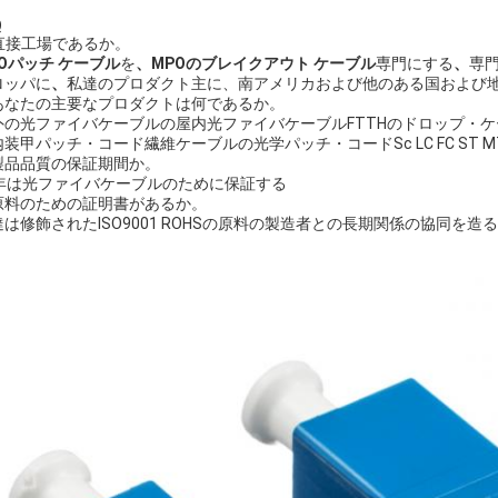
Q
直接工場であるか。
Oパッチ ケーブル
を
、MPOのブレイクアウト ケーブル
専門にする
、
専
ロッパに
、
私達のプロダクト主に、南アメリカおよび他のある国および
. あなたの主要なプロダクトは何であるか。
外の光ファイバケーブルの屋内光ファイバケーブルFTTHのドロップ・ケー
装甲パッチ・コード繊維ケーブルの光学パッチ・コードSc LC FC ST 
 製品品質の保証期間か。
0年は光ファイバケーブルのために保証する
. 原料のための証明書があるか。
達は修飾されたISO9001 ROHSの原料の製造者との長期関係の協同を造る