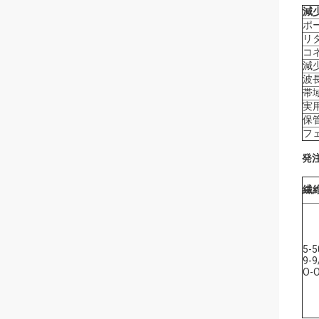
減
ポ
リ
コ
減
波
帯
実
保
フ
発
繊
5-5
9-9
O-