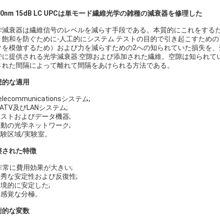
50nm 15dB LC UPCは単モード繊維光学の雑種の減衰器を修理した
学減衰器は繊維信号のレベルを減らす手段である。本質的にこれをする
、飽和を防ぐために-人工的にシステム テストの目的で引き起こすため
クを模倣するため）および力を減らすための2への知られていた損失を、受け
でに提供される光学減衰器:空隙および添加された繊維。空隙は知られて
された間隔によって離れて間隔をあけられる方法である。
想的な適用
Telecommunicationsシステム;
 CATV及びLANシステム;
テストおよびデータ機器;
受動の光学ネットワーク;
試験区域/実験室。
整された特徴
非常に費用効果が大きい;
.優秀な安定性および反復性;
環境的に安定した;
.無感覚な分極。
術的な変数