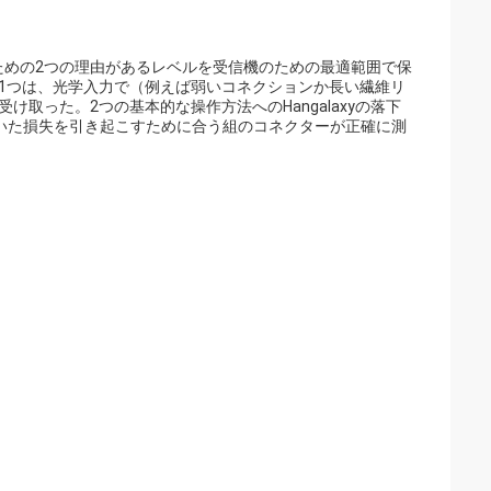
ための2つの理由があるレベルを受信機のための最適範囲で保
の1つは、光学入力で（例えば弱いコネクションか長い繊維リ
取った。2つの基本的な操作方法へのHangalaxyの落下
いた損失を引き起こすために合う組のコネクターが正確に測