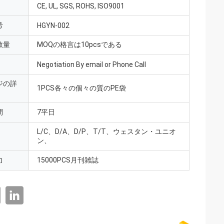
CE, UL, SGS, ROHS, ISO9001
号
HGYN-002
数量
MOQの格言は10pcsである
Negotiation By email or Phone Call
ジの詳
1PCS各々の個々の質のPE袋
間
7平日
L/C、D/A、D/P、T/T、ウェスタン・ユニオ
ン、
力
15000PCS月刊雑誌