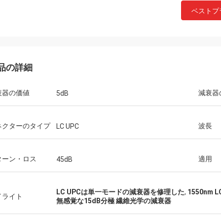
ベストプ
品の詳細
衰器の価値
減衰器
5dB
ネクターのタイプ
波長
LC UPC
ターン・ロス
適用
45dB
Tracyルーシー
ジョンの
大な人を働かせることこれらのアダ
Hangalaxyは1m、2m
LC UPCは単一モードの減衰器を修理した
,
1550nm
イライト
を見つけて嬉しいです。ちょうど私
10m、15m、20m、25m
無感覚な15dB分極 繊維光学の減衰器
い繊維に合うことを私は必要とした
QSFP28の活動的な光
。
カスタマイズされた長さ