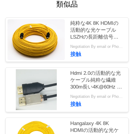
旅
類似品
行
純粋な4K 8K HDMIの
活動的な光ケーブル
品
LSZHの長距離信号伝
達
質
Negotiation By email or Phone Call MOQ:MOQの発言は10pcsです
接触
管
理
Hdmi 2.0の活動的な光
ケーブル純粋な繊維
300m長い4K@60Hz 4
私
4 4 18Gbps
Negotiation By email or Phone Call MOQ:MOQの発言は10pcsです
達
接触
に
Hangalaxy 4K 8K
連
HDMIの活動的な光ケ