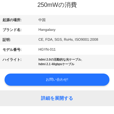
デ
250mWの消費
オ
起源の場所:
中国
私
Hangalaxy
ブランド名:
達
CE, FDA, SGS, RoHs, ISO9001:2008
証明:
に
HGYN-011
モデル番号:
つ
,
ハイライト:
hdmi 2.0の活動的な光ケーブル
hdmi 2.1 48gbpsケーブル
い
て
お問い合わせ!
工
詳細を展開する
場