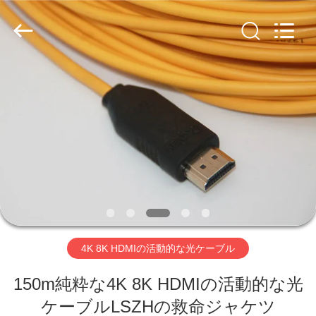
supplier.
Copyright
©
2020
-
2026
Shenzhen
Hangalaxy
Technology
家
Co.,Ltd.
All
Rights
Reserved.
プ
ロ
ダ
ク
ト
4K 8K HDMIの活動的な光ケーブル
150m純粋な4K 8K HDMIの活動的な光
ビ
ケーブルLSZHの救命ジャケツ