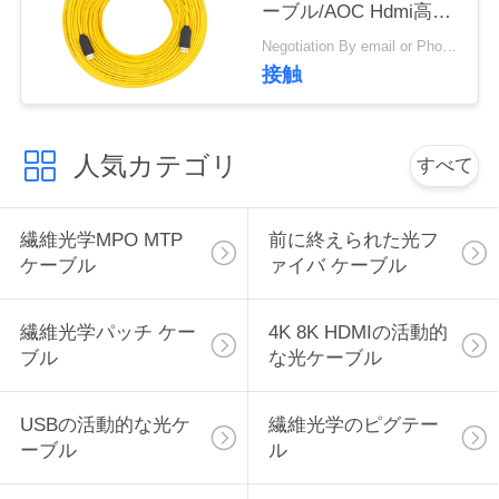
ーブル/AOC Hdmi高速
絡
ケーブル4k
Negotiation By email or Phone Call MOQ:MOQの発言は10pcsです
し
接触
な
さ
人気カテゴリ
すべて
い
繊維光学MPO MTP
前に終えられた光フ
ケーブル
ァイバ ケーブル
引
用
繊維光学パッチ ケー
4K 8K HDMIの活動的
ブル
な光ケーブル
を
要
USBの活動的な光ケ
繊維光学のピグテー
ーブル
ル
求